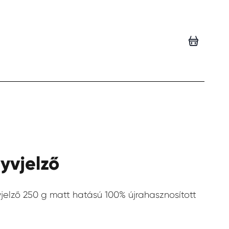
yvjelző
Save
elző 250 g matt hatású 100% újrahasznosított