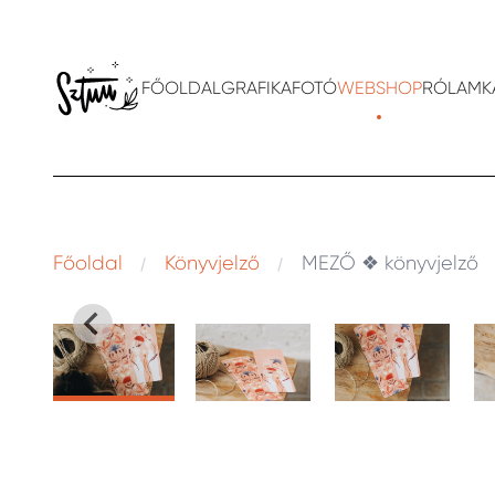
FŐOLDAL
GRAFIKA
FOTÓ
WEBSHOP
RÓLAM
K
Főoldal
Könyvjelző
MEZŐ ❖ könyvjelző
e