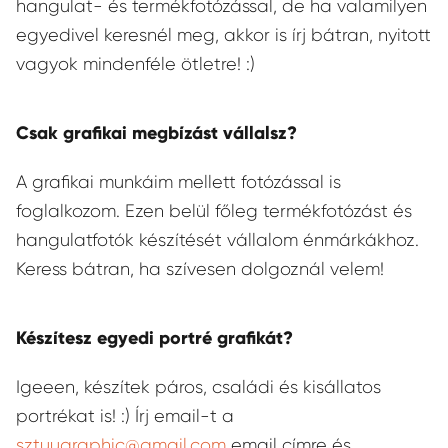
hangulat- és termékfotózással, de ha valamilyen
egyedivel keresnél meg, akkor is írj bátran, nyitott
vagyok mindenféle ötletre! :)
Csak grafikai megbízást vállalsz?
A grafikai munkáim mellett fotózással is
foglalkozom. Ezen belül főleg termékfotózást és
hangulatfotók készítését vállalom énmárkákhoz.
Keress bátran, ha szívesen dolgoznál velem!
Készítesz egyedi portré grafikát?
Igeeen, készítek páros, családi és kisállatos
portrékat is! :) Írj email-t a
sztuugraphic@gmail.com
email címre és