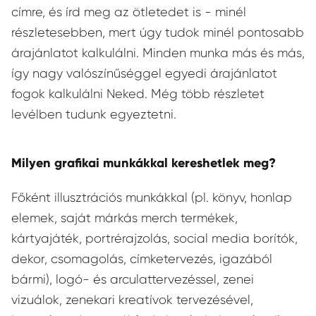
címre, és írd meg az ötletedet is - minél
részletesebben, mert úgy tudok minél pontosabb
árajánlatot kalkulálni. Minden munka más és más,
így nagy valószínűséggel egyedi árajánlatot
fogok kalkulálni Neked. Még több részletet
levélben tudunk egyeztetni.
Milyen grafikai munkákkal kereshetlek meg?
Főként illusztrációs munkákkal (pl. könyv, honlap
elemek, saját márkás merch termékek,
kártyajáték, portrérajzolás, social media borítók,
dekor, csomagolás, címketervezés, igazából
bármi), logó- és arculattervezéssel, zenei
vizuálok, zenekari kreatívok tervezésével,