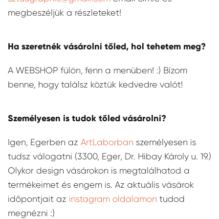
megbeszéljük a részleteket!
Ha szeretnék vásárolni tőled, hol tehetem meg?
A WEBSHOP fülön, fenn a menüben! :) Bízom
benne, hogy találsz köztük kedvedre valót!
Személyesen is tudok tőled vásárolni?
Igen, Egerben az
ArtLaborban
személyesen is
tudsz válogatni (3300, Eger, Dr. Hibay Károly u. 19.)
Olykor design vásárokon is megtalálhatod a
termékeimet és engem is. Az aktuális vásárok
időpontjait az
instagram oldalamon
tudod
megnézni :)