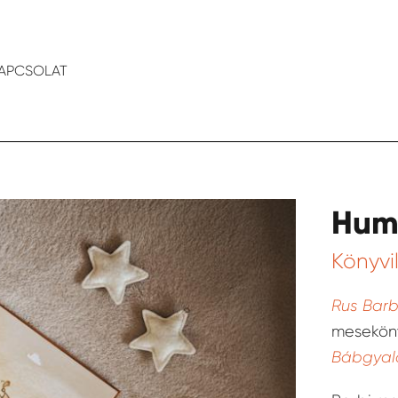
APCSOLAT
Hum
Könyvil
Rus Bar
mesekön
Bábgyal