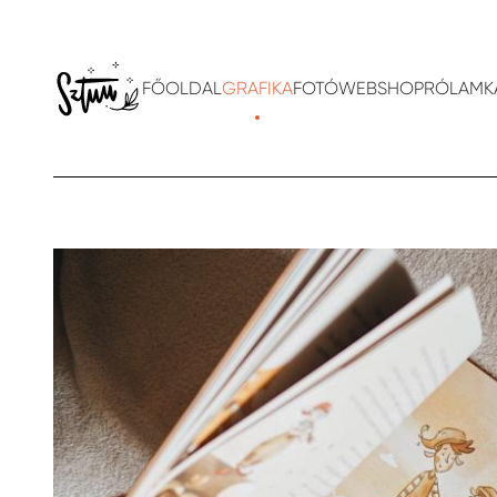
FŐOLDAL
GRAFIKA
FOTÓ
WEBSHOP
RÓLAM
K