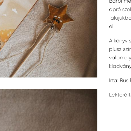
Barbi me
apró sze
falujukb
el!
A könyv 
plusz szí
valamelyi
kiadvány
Írta: Rus
Lektorál