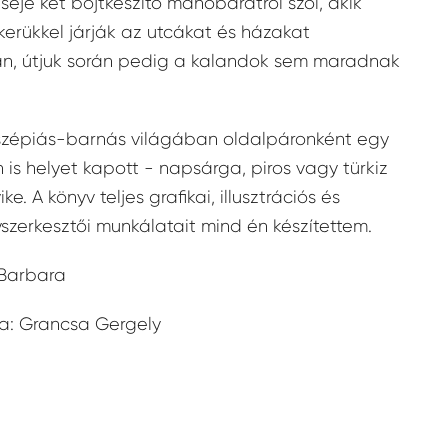
séje két bojtkészítő manóbarátról szól, akik
kerükkel járják az utcákat és házakat
an, útjuk során pedig a kalandok sem maradnak
szépiás-barnás világában oldalpáronként egy
n is helyet kapott - napsárga, piros vagy türkiz
ke. A könyv teljes grafikai, illusztrációs és
szerkesztői munkálatait mind én készítettem.
 Barbara
ta: Grancsa Gergely